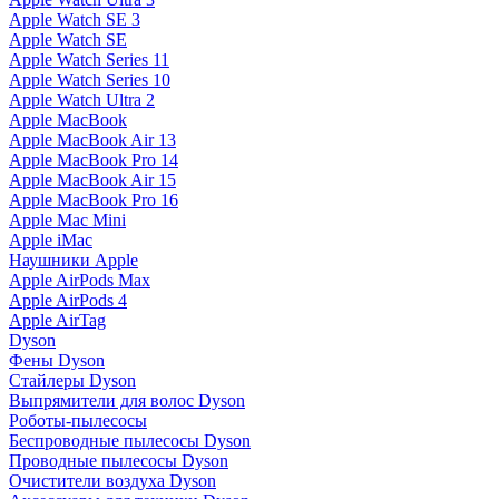
Apple Watch SE 3
Apple Watch SE
Apple Watch Series 11
Apple Watch Series 10
Apple Watch Ultra 2
Apple MacBook
Apple MacBook Air 13
Apple MacBook Pro 14
Apple MacBook Air 15
Apple MacBook Pro 16
Apple Mac Mini
Apple iMac
Наушники Apple
Apple AirPods Max
Apple AirPods 4
Apple AirTag
Dyson
Фены Dyson
Стайлеры Dyson
Выпрямители для волос Dyson
Роботы-пылесосы
Беспроводные пылесосы Dyson
Проводные пылесосы Dyson
Очистители воздуха Dyson