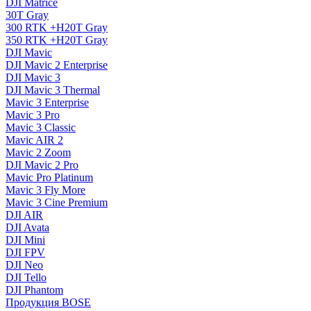
DJI Matrice
30T Gray
300 RTK +H20T Gray
350 RTK +H20T Gray
DJI Mavic
DJI Mavic 2 Enterprise
DJI Mavic 3
DJI Mavic 3 Thermal
Mavic 3 Enterprise
Mavic 3 Pro
Mavic 3 Сlassic
Mavic AIR 2
Mavic 2 Zoom
DJI Mavic 2 Pro
Mavic Pro Platinum
Mavic 3 Fly More
Mavic 3 Cine Premium
DJI AIR
DJI Avata
DJI Mini
DJI FPV
DJI Neo
DJI Tello
DJI Phantom
Продукция BOSE