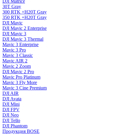
DJI Matrice
30T Gray
300 RTK +H20T Gray
350 RTK +H20T Gray
DJI Mavic
DJI Mavic 2 Enterprise
DJI Mavic 3
DJI Mavic 3 Thermal
Mavic 3 Enterprise
Mavic 3 Pro
Mavic 3 Сlassic
Mavic AIR 2
Mavic 2 Zoom
DJI Mavic 2 Pro
Mavic Pro Platinum
Mavic 3 Fly More
Mavic 3 Cine Premium
DJI AIR
DJI Avata
DJI Mini
DJI FPV
DJI Neo
DJI Tello
DJI Phantom
Продукция BOSE