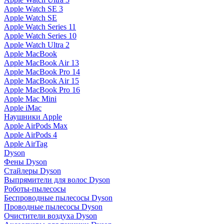
Apple Watch SE 3
Apple Watch SE
Apple Watch Series 11
Apple Watch Series 10
Apple Watch Ultra 2
Apple MacBook
Apple MacBook Air 13
Apple MacBook Pro 14
Apple MacBook Air 15
Apple MacBook Pro 16
Apple Mac Mini
Apple iMac
Наушники Apple
Apple AirPods Max
Apple AirPods 4
Apple AirTag
Dyson
Фены Dyson
Стайлеры Dyson
Выпрямители для волос Dyson
Роботы-пылесосы
Беспроводные пылесосы Dyson
Проводные пылесосы Dyson
Очистители воздуха Dyson