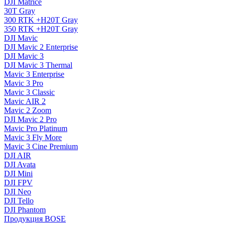
DJI Matrice
30T Gray
300 RTK +H20T Gray
350 RTK +H20T Gray
DJI Mavic
DJI Mavic 2 Enterprise
DJI Mavic 3
DJI Mavic 3 Thermal
Mavic 3 Enterprise
Mavic 3 Pro
Mavic 3 Сlassic
Mavic AIR 2
Mavic 2 Zoom
DJI Mavic 2 Pro
Mavic Pro Platinum
Mavic 3 Fly More
Mavic 3 Cine Premium
DJI AIR
DJI Avata
DJI Mini
DJI FPV
DJI Neo
DJI Tello
DJI Phantom
Продукция BOSE