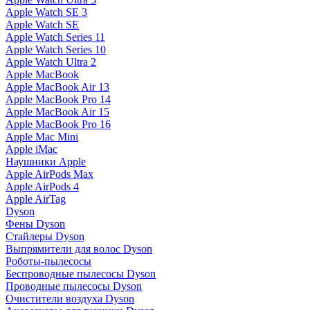
Apple Watch SE 3
Apple Watch SE
Apple Watch Series 11
Apple Watch Series 10
Apple Watch Ultra 2
Apple MacBook
Apple MacBook Air 13
Apple MacBook Pro 14
Apple MacBook Air 15
Apple MacBook Pro 16
Apple Mac Mini
Apple iMac
Наушники Apple
Apple AirPods Max
Apple AirPods 4
Apple AirTag
Dyson
Фены Dyson
Стайлеры Dyson
Выпрямители для волос Dyson
Роботы-пылесосы
Беспроводные пылесосы Dyson
Проводные пылесосы Dyson
Очистители воздуха Dyson