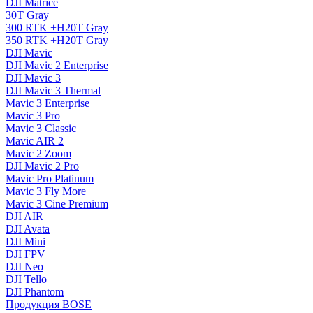
DJI Matrice
30T Gray
300 RTK +H20T Gray
350 RTK +H20T Gray
DJI Mavic
DJI Mavic 2 Enterprise
DJI Mavic 3
DJI Mavic 3 Thermal
Mavic 3 Enterprise
Mavic 3 Pro
Mavic 3 Сlassic
Mavic AIR 2
Mavic 2 Zoom
DJI Mavic 2 Pro
Mavic Pro Platinum
Mavic 3 Fly More
Mavic 3 Cine Premium
DJI AIR
DJI Avata
DJI Mini
DJI FPV
DJI Neo
DJI Tello
DJI Phantom
Продукция BOSE