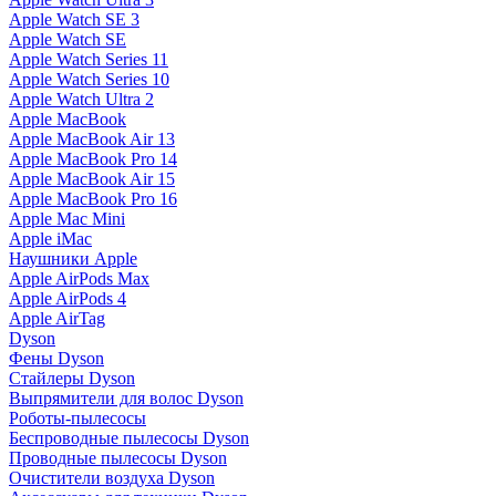
Apple Watch SE 3
Apple Watch SE
Apple Watch Series 11
Apple Watch Series 10
Apple Watch Ultra 2
Apple MacBook
Apple MacBook Air 13
Apple MacBook Pro 14
Apple MacBook Air 15
Apple MacBook Pro 16
Apple Mac Mini
Apple iMac
Наушники Apple
Apple AirPods Max
Apple AirPods 4
Apple AirTag
Dyson
Фены Dyson
Стайлеры Dyson
Выпрямители для волос Dyson
Роботы-пылесосы
Беспроводные пылесосы Dyson
Проводные пылесосы Dyson
Очистители воздуха Dyson