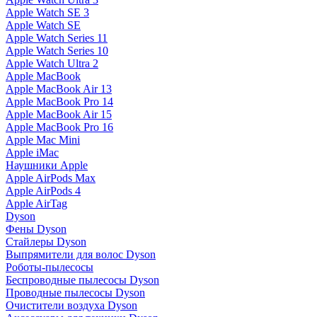
Apple Watch SE 3
Apple Watch SE
Apple Watch Series 11
Apple Watch Series 10
Apple Watch Ultra 2
Apple MacBook
Apple MacBook Air 13
Apple MacBook Pro 14
Apple MacBook Air 15
Apple MacBook Pro 16
Apple Mac Mini
Apple iMac
Наушники Apple
Apple AirPods Max
Apple AirPods 4
Apple AirTag
Dyson
Фены Dyson
Стайлеры Dyson
Выпрямители для волос Dyson
Роботы-пылесосы
Беспроводные пылесосы Dyson
Проводные пылесосы Dyson
Очистители воздуха Dyson