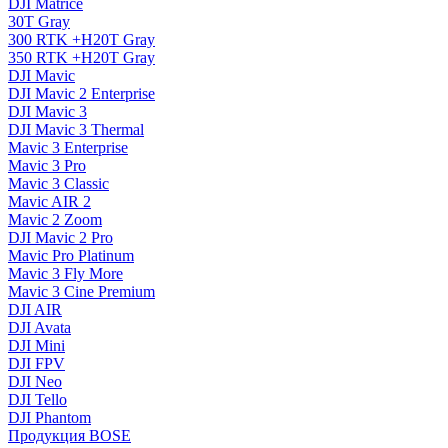
DJI Matrice
30T Gray
300 RTK +H20T Gray
350 RTK +H20T Gray
DJI Mavic
DJI Mavic 2 Enterprise
DJI Mavic 3
DJI Mavic 3 Thermal
Mavic 3 Enterprise
Mavic 3 Pro
Mavic 3 Сlassic
Mavic AIR 2
Mavic 2 Zoom
DJI Mavic 2 Pro
Mavic Pro Platinum
Mavic 3 Fly More
Mavic 3 Cine Premium
DJI AIR
DJI Avata
DJI Mini
DJI FPV
DJI Neo
DJI Tello
DJI Phantom
Продукция BOSE