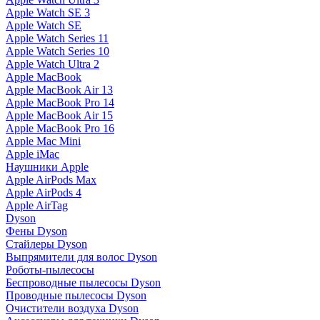
Apple Watch SE 3
Apple Watch SE
Apple Watch Series 11
Apple Watch Series 10
Apple Watch Ultra 2
Apple MacBook
Apple MacBook Air 13
Apple MacBook Pro 14
Apple MacBook Air 15
Apple MacBook Pro 16
Apple Mac Mini
Apple iMac
Наушники Apple
Apple AirPods Max
Apple AirPods 4
Apple AirTag
Dyson
Фены Dyson
Стайлеры Dyson
Выпрямители для волос Dyson
Роботы-пылесосы
Беспроводные пылесосы Dyson
Проводные пылесосы Dyson
Очистители воздуха Dyson