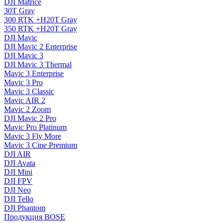
DJI Matrice
30T Gray
300 RTK +H20T Gray
350 RTK +H20T Gray
DJI Mavic
DJI Mavic 2 Enterprise
DJI Mavic 3
DJI Mavic 3 Thermal
Mavic 3 Enterprise
Mavic 3 Pro
Mavic 3 Сlassic
Mavic AIR 2
Mavic 2 Zoom
DJI Mavic 2 Pro
Mavic Pro Platinum
Mavic 3 Fly More
Mavic 3 Cine Premium
DJI AIR
DJI Avata
DJI Mini
DJI FPV
DJI Neo
DJI Tello
DJI Phantom
Продукция BOSE