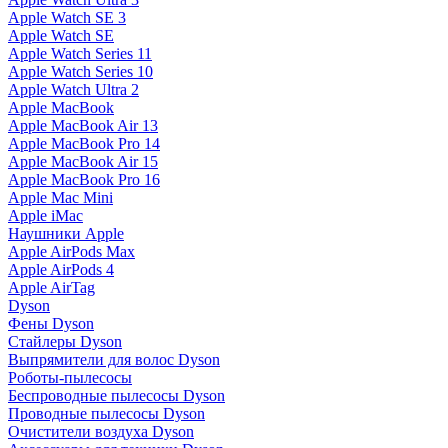
Apple Watch SE 3
Apple Watch SE
Apple Watch Series 11
Apple Watch Series 10
Apple Watch Ultra 2
Apple MacBook
Apple MacBook Air 13
Apple MacBook Pro 14
Apple MacBook Air 15
Apple MacBook Pro 16
Apple Mac Mini
Apple iMac
Наушники Apple
Apple AirPods Max
Apple AirPods 4
Apple AirTag
Dyson
Фены Dyson
Стайлеры Dyson
Выпрямители для волос Dyson
Роботы-пылесосы
Беспроводные пылесосы Dyson
Проводные пылесосы Dyson
Очистители воздуха Dyson