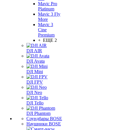
Mavic Pro
Platinum
Mavic 3 Fly
More
Mavic 3
Cine
Premium
+ ЕЩЕ 2
DJI AIR
DJI Avata
DJI Mini
DJI FPV
DJI Neo
DJI Tello
DJI Phantom
Соундбары BOSE
Наушники BOSE