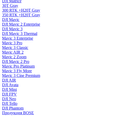
DJI Matrice
30T Gray
300 RTK +H20T Gray
350 RTK +H20T Gray
DJI Mavic
DJI Mavic 2 Enterprise
DJI Mavic 3
DJI Mavic 3 Thermal
Mavic 3 Enterprise
Mavic 3 Pro
Mavic 3 Сlassic
Mavic AIR 2
Mavic 2 Zoom
DJI Mavic 2 Pro
Mavic Pro Platinum
Mavic 3 Fly More
Mavic 3 Cine Premium
DJI AIR
DJI Avata
DJI Mini
DJI FPV
DJI Neo
DJI Tello
DJI Phantom
Продукция BOSE