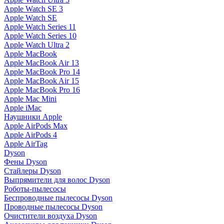
Apple Watch SE 3
Apple Watch SE
Apple Watch Series 11
Apple Watch Series 10
Apple Watch Ultra 2
Apple MacBook
Apple MacBook Air 13
Apple MacBook Pro 14
Apple MacBook Air 15
Apple MacBook Pro 16
Apple Mac Mini
Apple iMac
Наушники Apple
Apple AirPods Max
Apple AirPods 4
Apple AirTag
Dyson
Фены Dyson
Стайлеры Dyson
Выпрямители для волос Dyson
Роботы-пылесосы
Беспроводные пылесосы Dyson
Проводные пылесосы Dyson
Очистители воздуха Dyson