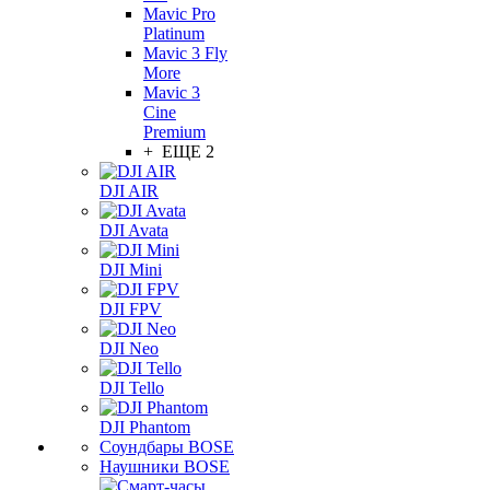
Mavic Pro
Platinum
Mavic 3 Fly
More
Mavic 3
Cine
Premium
+ ЕЩЕ 2
DJI AIR
DJI Avata
DJI Mini
DJI FPV
DJI Neo
DJI Tello
DJI Phantom
Соундбары BOSE
Наушники BOSE