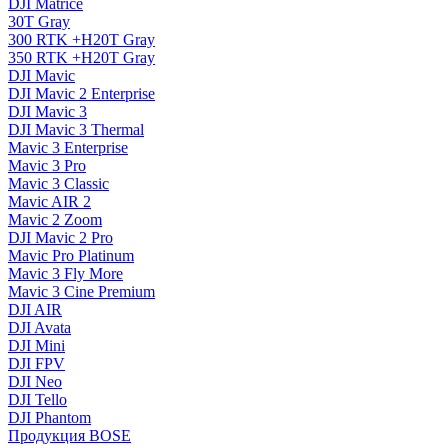
DJI Matrice
30T Gray
300 RTK +H20T Gray
350 RTK +H20T Gray
DJI Mavic
DJI Mavic 2 Enterprise
DJI Mavic 3
DJI Mavic 3 Thermal
Mavic 3 Enterprise
Mavic 3 Pro
Mavic 3 Сlassic
Mavic AIR 2
Mavic 2 Zoom
DJI Mavic 2 Pro
Mavic Pro Platinum
Mavic 3 Fly More
Mavic 3 Cine Premium
DJI AIR
DJI Avata
DJI Mini
DJI FPV
DJI Neo
DJI Tello
DJI Phantom
Продукция BOSE