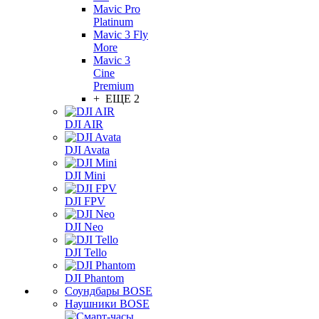
Mavic Pro
Platinum
Mavic 3 Fly
More
Mavic 3
Cine
Premium
+ ЕЩЕ 2
DJI AIR
DJI Avata
DJI Mini
DJI FPV
DJI Neo
DJI Tello
DJI Phantom
Соундбары BOSE
Наушники BOSE