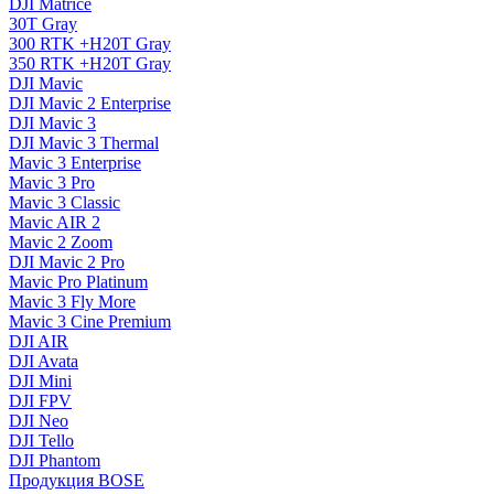
DJI Matrice
30T Gray
300 RTK +H20T Gray
350 RTK +H20T Gray
DJI Mavic
DJI Mavic 2 Enterprise
DJI Mavic 3
DJI Mavic 3 Thermal
Mavic 3 Enterprise
Mavic 3 Pro
Mavic 3 Сlassic
Mavic AIR 2
Mavic 2 Zoom
DJI Mavic 2 Pro
Mavic Pro Platinum
Mavic 3 Fly More
Mavic 3 Cine Premium
DJI AIR
DJI Avata
DJI Mini
DJI FPV
DJI Neo
DJI Tello
DJI Phantom
Продукция BOSE