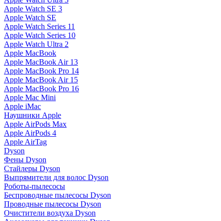
Apple Watch SE 3
Apple Watch SE
Apple Watch Series 11
Apple Watch Series 10
Apple Watch Ultra 2
Apple MacBook
Apple MacBook Air 13
Apple MacBook Pro 14
Apple MacBook Air 15
Apple MacBook Pro 16
Apple Mac Mini
Apple iMac
Наушники Apple
Apple AirPods Max
Apple AirPods 4
Apple AirTag
Dyson
Фены Dyson
Стайлеры Dyson
Выпрямители для волос Dyson
Роботы-пылесосы
Беспроводные пылесосы Dyson
Проводные пылесосы Dyson
Очистители воздуха Dyson