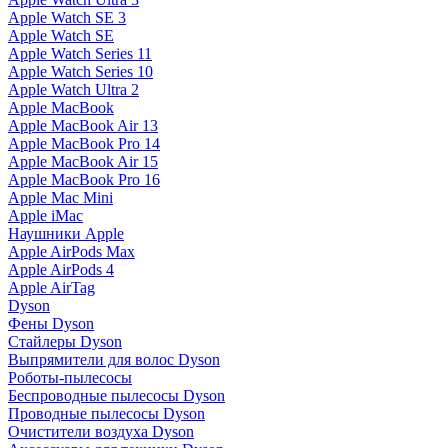
Apple Watch SE 3
Apple Watch SE
Apple Watch Series 11
Apple Watch Series 10
Apple Watch Ultra 2
Apple MacBook
Apple MacBook Air 13
Apple MacBook Pro 14
Apple MacBook Air 15
Apple MacBook Pro 16
Apple Mac Mini
Apple iMac
Наушники Apple
Apple AirPods Max
Apple AirPods 4
Apple AirTag
Dyson
Фены Dyson
Стайлеры Dyson
Выпрямители для волос Dyson
Роботы-пылесосы
Беспроводные пылесосы Dyson
Проводные пылесосы Dyson
Очистители воздуха Dyson