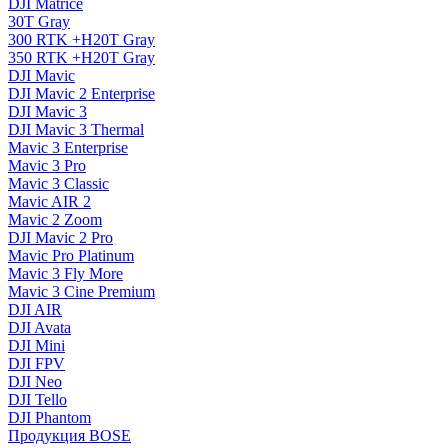
DJI Matrice
30T Gray
300 RTK +H20T Gray
350 RTK +H20T Gray
DJI Mavic
DJI Mavic 2 Enterprise
DJI Mavic 3
DJI Mavic 3 Thermal
Mavic 3 Enterprise
Mavic 3 Pro
Mavic 3 Сlassic
Mavic AIR 2
Mavic 2 Zoom
DJI Mavic 2 Pro
Mavic Pro Platinum
Mavic 3 Fly More
Mavic 3 Cine Premium
DJI AIR
DJI Avata
DJI Mini
DJI FPV
DJI Neo
DJI Tello
DJI Phantom
Продукция BOSE