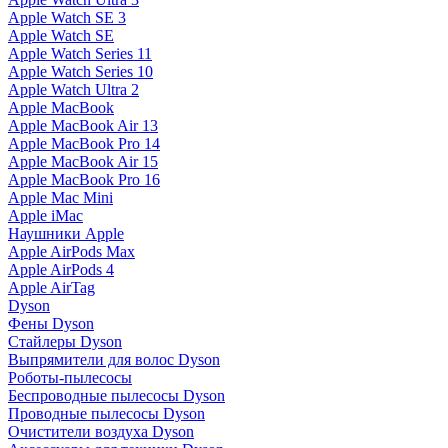
Apple Watch SE 3
Apple Watch SE
Apple Watch Series 11
Apple Watch Series 10
Apple Watch Ultra 2
Apple MacBook
Apple MacBook Air 13
Apple MacBook Pro 14
Apple MacBook Air 15
Apple MacBook Pro 16
Apple Mac Mini
Apple iMac
Наушники Apple
Apple AirPods Max
Apple AirPods 4
Apple AirTag
Dyson
Фены Dyson
Стайлеры Dyson
Выпрямители для волос Dyson
Роботы-пылесосы
Беспроводные пылесосы Dyson
Проводные пылесосы Dyson
Очистители воздуха Dyson