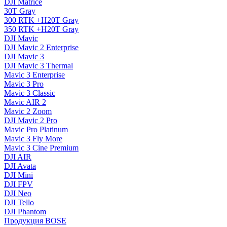
DJI Matrice
30T Gray
300 RTK +H20T Gray
350 RTK +H20T Gray
DJI Mavic
DJI Mavic 2 Enterprise
DJI Mavic 3
DJI Mavic 3 Thermal
Mavic 3 Enterprise
Mavic 3 Pro
Mavic 3 Сlassic
Mavic AIR 2
Mavic 2 Zoom
DJI Mavic 2 Pro
Mavic Pro Platinum
Mavic 3 Fly More
Mavic 3 Cine Premium
DJI AIR
DJI Avata
DJI Mini
DJI FPV
DJI Neo
DJI Tello
DJI Phantom
Продукция BOSE