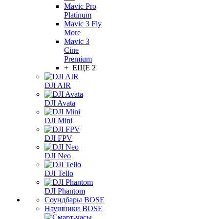
Mavic Pro
Platinum
Mavic 3 Fly
More
Mavic 3
Cine
Premium
+ ЕЩЕ 2
DJI AIR
DJI Avata
DJI Mini
DJI FPV
DJI Neo
DJI Tello
DJI Phantom
Соундбары BOSE
Наушники BOSE