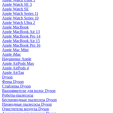
Apple Watch SE 3
Apple Watch SE
Apple Watch Series 11
Apple Watch Series 10
Apple Watch Ultra 2
Apple MacBook
Apple MacBook Air 13
Apple MacBook Pro 14
Apple MacBook Air 15
Apple MacBook Pro 16
Apple Mac Mini
Apple iMac
Наушники Apple
Apple AirPods Max
Apple AirPods 4
Apple AirTag
Dyson
Фены Dyson
Стайлеры Dyson
Выпрямители для волос Dyson
Роботы-пылесосы
Беспроводные пылесосы Dyson
Проводные пылесосы Dyson
Очистители воздуха Dyson