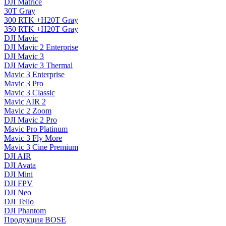
DJI Matrice
30T Gray
300 RTK +H20T Gray
350 RTK +H20T Gray
DJI Mavic
DJI Mavic 2 Enterprise
DJI Mavic 3
DJI Mavic 3 Thermal
Mavic 3 Enterprise
Mavic 3 Pro
Mavic 3 Сlassic
Mavic AIR 2
Mavic 2 Zoom
DJI Mavic 2 Pro
Mavic Pro Platinum
Mavic 3 Fly More
Mavic 3 Cine Premium
DJI AIR
DJI Avata
DJI Mini
DJI FPV
DJI Neo
DJI Tello
DJI Phantom
Продукция BOSE