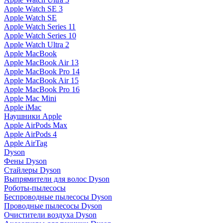
Apple Watch SE 3
Apple Watch SE
Apple Watch Series 11
Apple Watch Series 10
Apple Watch Ultra 2
Apple MacBook
Apple MacBook Air 13
Apple MacBook Pro 14
Apple MacBook Air 15
Apple MacBook Pro 16
Apple Mac Mini
Apple iMac
Наушники Apple
Apple AirPods Max
Apple AirPods 4
Apple AirTag
Dyson
Фены Dyson
Стайлеры Dyson
Выпрямители для волос Dyson
Роботы-пылесосы
Беспроводные пылесосы Dyson
Проводные пылесосы Dyson
Очистители воздуха Dyson