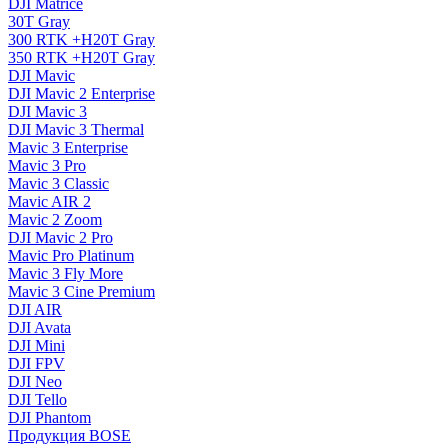
DJI Matrice
30T Gray
300 RTK +H20T Gray
350 RTK +H20T Gray
DJI Mavic
DJI Mavic 2 Enterprise
DJI Mavic 3
DJI Mavic 3 Thermal
Mavic 3 Enterprise
Mavic 3 Pro
Mavic 3 Сlassic
Mavic AIR 2
Mavic 2 Zoom
DJI Mavic 2 Pro
Mavic Pro Platinum
Mavic 3 Fly More
Mavic 3 Cine Premium
DJI AIR
DJI Avata
DJI Mini
DJI FPV
DJI Neo
DJI Tello
DJI Phantom
Продукция BOSE