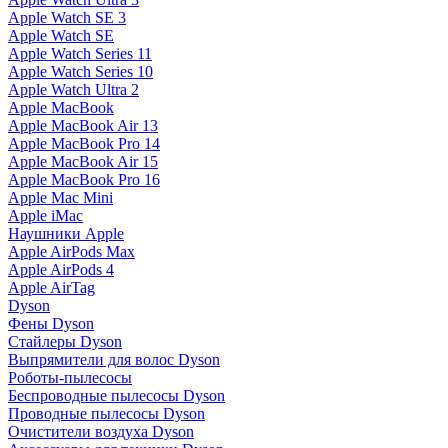
Apple Watch SE 3
Apple Watch SE
Apple Watch Series 11
Apple Watch Series 10
Apple Watch Ultra 2
Apple MacBook
Apple MacBook Air 13
Apple MacBook Pro 14
Apple MacBook Air 15
Apple MacBook Pro 16
Apple Mac Mini
Apple iMac
Наушники Apple
Apple AirPods Max
Apple AirPods 4
Apple AirTag
Dyson
Фены Dyson
Стайлеры Dyson
Выпрямители для волос Dyson
Роботы-пылесосы
Беспроводные пылесосы Dyson
Проводные пылесосы Dyson
Очистители воздуха Dyson