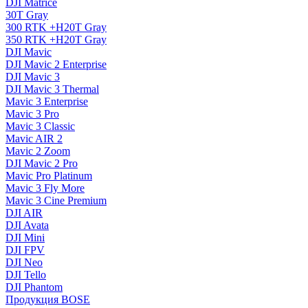
DJI Matrice
30T Gray
300 RTK +H20T Gray
350 RTK +H20T Gray
DJI Mavic
DJI Mavic 2 Enterprise
DJI Mavic 3
DJI Mavic 3 Thermal
Mavic 3 Enterprise
Mavic 3 Pro
Mavic 3 Сlassic
Mavic AIR 2
Mavic 2 Zoom
DJI Mavic 2 Pro
Mavic Pro Platinum
Mavic 3 Fly More
Mavic 3 Cine Premium
DJI AIR
DJI Avata
DJI Mini
DJI FPV
DJI Neo
DJI Tello
DJI Phantom
Продукция BOSE