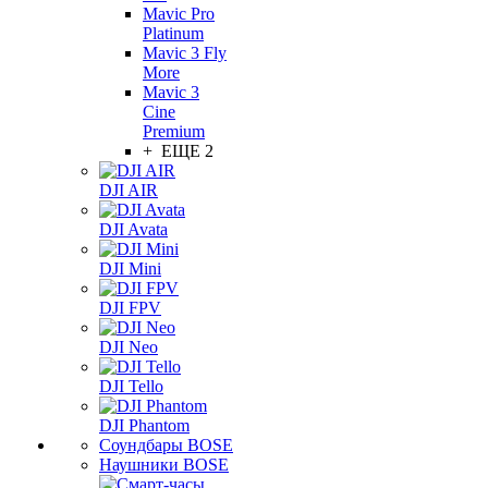
Mavic Pro
Platinum
Mavic 3 Fly
More
Mavic 3
Cine
Premium
+ ЕЩЕ 2
DJI AIR
DJI Avata
DJI Mini
DJI FPV
DJI Neo
DJI Tello
DJI Phantom
Соундбары BOSE
Наушники BOSE