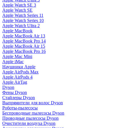
Apple Watch SE 3
Apple Watch SE
Apple Watch Series 11
Apple Watch Series 10
Apple Watch Ultra 2
Apple MacBook
Apple MacBook Air 13
Apple MacBook Pro 14
Apple MacBook Air 15
Apple MacBook Pro 16
Apple Mac Mini
Apple iMac
Наушники Apple
Apple AirPods Max
Apple AirPods 4
Apple AirTag
Dyson
Фены Dyson
Стайлеры Dyson
Выпрямители для волос Dyson
Роботы-пылесосы
Беспроводные пылесосы Dyson
Проводные пылесосы Dyson
Очистители воздуха Dyson