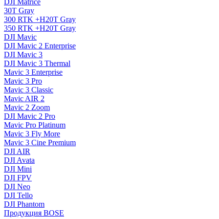
DJI Matrice
30T Gray
300 RTK +H20T Gray
350 RTK +H20T Gray
DJI Mavic
DJI Mavic 2 Enterprise
DJI Mavic 3
DJI Mavic 3 Thermal
Mavic 3 Enterprise
Mavic 3 Pro
Mavic 3 Сlassic
Mavic AIR 2
Mavic 2 Zoom
DJI Mavic 2 Pro
Mavic Pro Platinum
Mavic 3 Fly More
Mavic 3 Cine Premium
DJI AIR
DJI Avata
DJI Mini
DJI FPV
DJI Neo
DJI Tello
DJI Phantom
Продукция BOSE