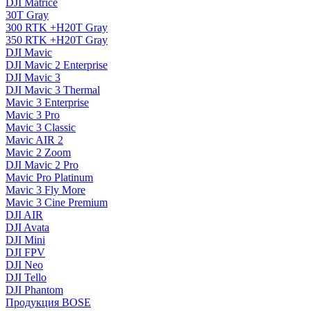
DJI Matrice
30T Gray
300 RTK +H20T Gray
350 RTK +H20T Gray
DJI Mavic
DJI Mavic 2 Enterprise
DJI Mavic 3
DJI Mavic 3 Thermal
Mavic 3 Enterprise
Mavic 3 Pro
Mavic 3 Сlassic
Mavic AIR 2
Mavic 2 Zoom
DJI Mavic 2 Pro
Mavic Pro Platinum
Mavic 3 Fly More
Mavic 3 Cine Premium
DJI AIR
DJI Avata
DJI Mini
DJI FPV
DJI Neo
DJI Tello
DJI Phantom
Продукция BOSE