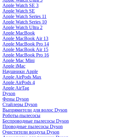
Apple Watch SE 3
Apple Watch SE
Apple Watch Series 11
Apple Watch Series 10
Apple Watch Ultra 2
Apple MacBook
Apple MacBook Air 13
Apple MacBook Pro 14
Apple MacBook Air 15
Apple MacBook Pro 16
Apple Mac Mini
Apple iMac
Наушники Apple
Apple AirPods Max
Apple AirPods 4
Apple AirTag
Dyson
Фены Dyson
Стайлеры Dyson
Выпрямители для волос Dyson
Роботы-пылесосы
Беспроводные пылесосы Dyson
Проводные пылесосы Dyson
Очистители воздуха Dyson