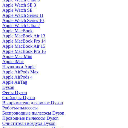
Apple Watch SE 3
Apple Watch SE
Apple Watch Series 11
Apple Watch Series 10
Apple Watch Ultra 2
Apple MacBook
Apple MacBook Air 13
Apple MacBook Pro 14
Apple MacBook Air 15
Apple MacBook Pro 16
Apple Mac Mini
Apple iMac
Наушники Apple
Apple AirPods Max
Apple AirPods 4
Apple AirTag
Dyson
Фены Dyson
Стайлеры Dyson
Выпрямители для волос Dyson
Роботы-пылесосы
Беспроводные пылесосы Dyson
Проводные пылесосы Dyson
Очистители воздуха Dyson