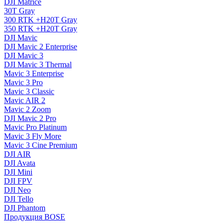
DJI Matrice
30T Gray
300 RTK +H20T Gray
350 RTK +H20T Gray
DJI Mavic
DJI Mavic 2 Enterprise
DJI Mavic 3
DJI Mavic 3 Thermal
Mavic 3 Enterprise
Mavic 3 Pro
Mavic 3 Сlassic
Mavic AIR 2
Mavic 2 Zoom
DJI Mavic 2 Pro
Mavic Pro Platinum
Mavic 3 Fly More
Mavic 3 Cine Premium
DJI AIR
DJI Avata
DJI Mini
DJI FPV
DJI Neo
DJI Tello
DJI Phantom
Продукция BOSE