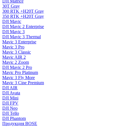
DJI Matrice
30T Gray
300 RTK +H20T Gray
350 RTK +H20T Gray
DJI Mavic
DJI Mavic 2 Enterprise
DJI Mavic 3
DJI Mavic 3 Thermal
Mavic 3 Enterprise
Mavic 3 Pro
Mavic 3 Сlassic
Mavic AIR 2
Mavic 2 Zoom
DJI Mavic 2 Pro
Mavic Pro Platinum
Mavic 3 Fly More
Mavic 3 Cine Premium
DJI AIR
DJI Avata
DJI Mini
DJI FPV
DJI Neo
DJI Tello
DJI Phantom
Продукция BOSE