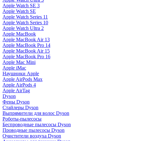
Apple Watch SE 3
Apple Watch SE
Apple Watch Series 11
Apple Watch Series 10
Apple Watch Ultra 2
Apple MacBook
Apple MacBook Air 13
Apple MacBook Pro 14
Apple MacBook Air 15
Apple MacBook Pro 16
Apple Mac Mini
Apple iMac
Наушники Apple
Apple AirPods Max
Apple AirPods 4
Apple AirTag
Dyson
Фены Dyson
Стайлеры Dyson
Выпрямители для волос Dyson
Роботы-пылесосы
Беспроводные пылесосы Dyson
Проводные пылесосы Dyson
Очистители воздуха Dyson