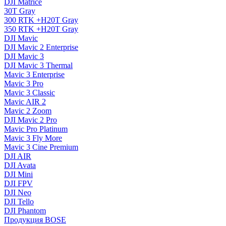
DJI Matrice
30T Gray
300 RTK +H20T Gray
350 RTK +H20T Gray
DJI Mavic
DJI Mavic 2 Enterprise
DJI Mavic 3
DJI Mavic 3 Thermal
Mavic 3 Enterprise
Mavic 3 Pro
Mavic 3 Сlassic
Mavic AIR 2
Mavic 2 Zoom
DJI Mavic 2 Pro
Mavic Pro Platinum
Mavic 3 Fly More
Mavic 3 Cine Premium
DJI AIR
DJI Avata
DJI Mini
DJI FPV
DJI Neo
DJI Tello
DJI Phantom
Продукция BOSE