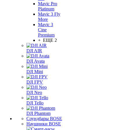
Mavic Pro
Platinum
Mavic 3 Fly
More
Mavic 3
Cine
Premium
+ ЕЩЕ 2
DJI AIR
DJI Avata
DJI Mini
DJI FPV
DJI Neo
DJI Tello
DJI Phantom
Соундбары BOSE
Наушники BOSE