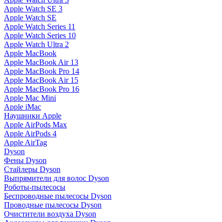
Apple Watch SE 3
Apple Watch SE
Apple Watch Series 11
Apple Watch Series 10
Apple Watch Ultra 2
Apple MacBook
Apple MacBook Air 13
Apple MacBook Pro 14
Apple MacBook Air 15
Apple MacBook Pro 16
Apple Mac Mini
Apple iMac
Наушники Apple
Apple AirPods Max
Apple AirPods 4
Apple AirTag
Dyson
Фены Dyson
Стайлеры Dyson
Выпрямители для волос Dyson
Роботы-пылесосы
Беспроводные пылесосы Dyson
Проводные пылесосы Dyson
Очистители воздуха Dyson