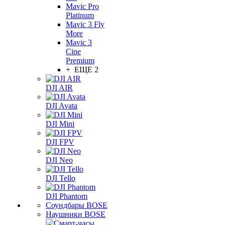
Mavic Pro
Platinum
Mavic 3 Fly
More
Mavic 3
Cine
Premium
+ ЕЩЕ 2
DJI AIR
DJI Avata
DJI Mini
DJI FPV
DJI Neo
DJI Tello
DJI Phantom
Соундбары BOSE
Наушники BOSE