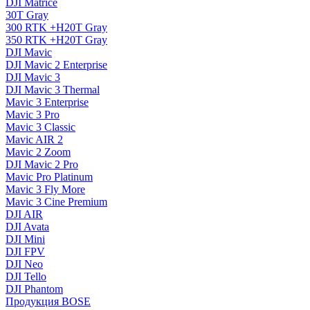
DJI Matrice
30T Gray
300 RTK +H20T Gray
350 RTK +H20T Gray
DJI Mavic
DJI Mavic 2 Enterprise
DJI Mavic 3
DJI Mavic 3 Thermal
Mavic 3 Enterprise
Mavic 3 Pro
Mavic 3 Сlassic
Mavic AIR 2
Mavic 2 Zoom
DJI Mavic 2 Pro
Mavic Pro Platinum
Mavic 3 Fly More
Mavic 3 Cine Premium
DJI AIR
DJI Avata
DJI Mini
DJI FPV
DJI Neo
DJI Tello
DJI Phantom
Продукция BOSE