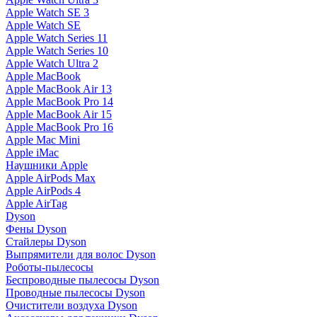
Apple Watch SE 3
Apple Watch SE
Apple Watch Series 11
Apple Watch Series 10
Apple Watch Ultra 2
Apple MacBook
Apple MacBook Air 13
Apple MacBook Pro 14
Apple MacBook Air 15
Apple MacBook Pro 16
Apple Mac Mini
Apple iMac
Наушники Apple
Apple AirPods Max
Apple AirPods 4
Apple AirTag
Dyson
Фены Dyson
Стайлеры Dyson
Выпрямители для волос Dyson
Роботы-пылесосы
Беспроводные пылесосы Dyson
Проводные пылесосы Dyson
Очистители воздуха Dyson