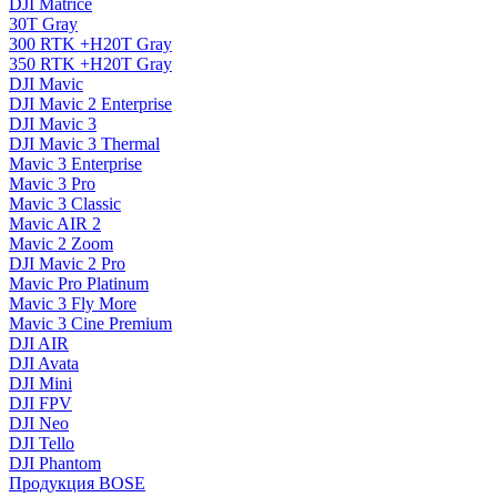
DJI Matrice
30T Gray
300 RTK +H20T Gray
350 RTK +H20T Gray
DJI Mavic
DJI Mavic 2 Enterprise
DJI Mavic 3
DJI Mavic 3 Thermal
Mavic 3 Enterprise
Mavic 3 Pro
Mavic 3 Сlassic
Mavic AIR 2
Mavic 2 Zoom
DJI Mavic 2 Pro
Mavic Pro Platinum
Mavic 3 Fly More
Mavic 3 Cine Premium
DJI AIR
DJI Avata
DJI Mini
DJI FPV
DJI Neo
DJI Tello
DJI Phantom
Продукция BOSE