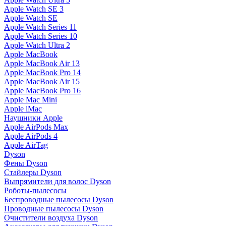
Apple Watch SE 3
Apple Watch SE
Apple Watch Series 11
Apple Watch Series 10
Apple Watch Ultra 2
Apple MacBook
Apple MacBook Air 13
Apple MacBook Pro 14
Apple MacBook Air 15
Apple MacBook Pro 16
Apple Mac Mini
Apple iMac
Наушники Apple
Apple AirPods Max
Apple AirPods 4
Apple AirTag
Dyson
Фены Dyson
Стайлеры Dyson
Выпрямители для волос Dyson
Роботы-пылесосы
Беспроводные пылесосы Dyson
Проводные пылесосы Dyson
Очистители воздуха Dyson