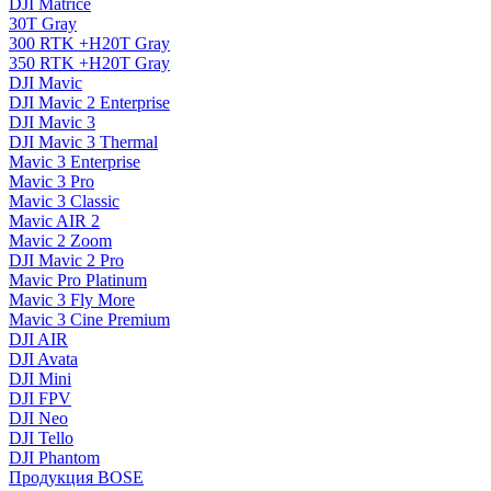
DJI Matrice
30T Gray
300 RTK +H20T Gray
350 RTK +H20T Gray
DJI Mavic
DJI Mavic 2 Enterprise
DJI Mavic 3
DJI Mavic 3 Thermal
Mavic 3 Enterprise
Mavic 3 Pro
Mavic 3 Сlassic
Mavic AIR 2
Mavic 2 Zoom
DJI Mavic 2 Pro
Mavic Pro Platinum
Mavic 3 Fly More
Mavic 3 Cine Premium
DJI AIR
DJI Avata
DJI Mini
DJI FPV
DJI Neo
DJI Tello
DJI Phantom
Продукция BOSE