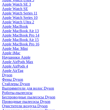
Apple Watch SE 3
Apple Watch SE
Apple Watch Series 11
Apple Watch Series 10
Apple Watch Ultra 2
Apple MacBook
Apple MacBook Air 13
Apple MacBook Pro 14
Apple MacBook Air 15
Apple MacBook Pro 16
Apple Mac Mini
Apple iMac
Наушники Apple
Apple AirPods Max
Apple AirPods 4
Apple AirTag
Dyson
Фены Dyson
Стайлеры Dyson
Выпрямители для волос Dyson
Роботы-пылесосы
Беспроводные пылесосы Dyson
Проводные пылесосы Dyson
Очистители воздуха Dyson