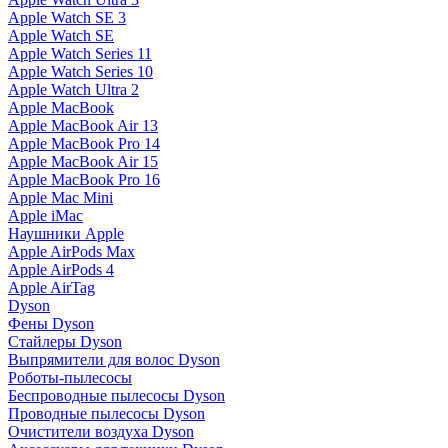
Apple Watch SE 3
Apple Watch SE
Apple Watch Series 11
Apple Watch Series 10
Apple Watch Ultra 2
Apple MacBook
Apple MacBook Air 13
Apple MacBook Pro 14
Apple MacBook Air 15
Apple MacBook Pro 16
Apple Mac Mini
Apple iMac
Наушники Apple
Apple AirPods Max
Apple AirPods 4
Apple AirTag
Dyson
Фены Dyson
Стайлеры Dyson
Выпрямители для волос Dyson
Роботы-пылесосы
Беспроводные пылесосы Dyson
Проводные пылесосы Dyson
Очистители воздуха Dyson