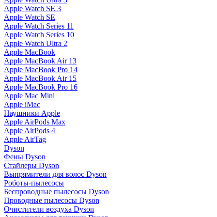
Apple Watch SE 3
Apple Watch SE
Apple Watch Series 11
Apple Watch Series 10
Apple Watch Ultra 2
Apple MacBook
Apple MacBook Air 13
Apple MacBook Pro 14
Apple MacBook Air 15
Apple MacBook Pro 16
Apple Mac Mini
Apple iMac
Наушники Apple
Apple AirPods Max
Apple AirPods 4
Apple AirTag
Dyson
Фены Dyson
Стайлеры Dyson
Выпрямители для волос Dyson
Роботы-пылесосы
Беспроводные пылесосы Dyson
Проводные пылесосы Dyson
Очистители воздуха Dyson