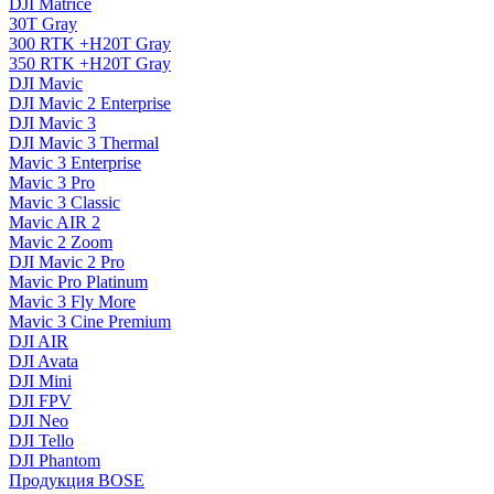
DJI Matrice
30T Gray
300 RTK +H20T Gray
350 RTK +H20T Gray
DJI Mavic
DJI Mavic 2 Enterprise
DJI Mavic 3
DJI Mavic 3 Thermal
Mavic 3 Enterprise
Mavic 3 Pro
Mavic 3 Сlassic
Mavic AIR 2
Mavic 2 Zoom
DJI Mavic 2 Pro
Mavic Pro Platinum
Mavic 3 Fly More
Mavic 3 Cine Premium
DJI AIR
DJI Avata
DJI Mini
DJI FPV
DJI Neo
DJI Tello
DJI Phantom
Продукция BOSE