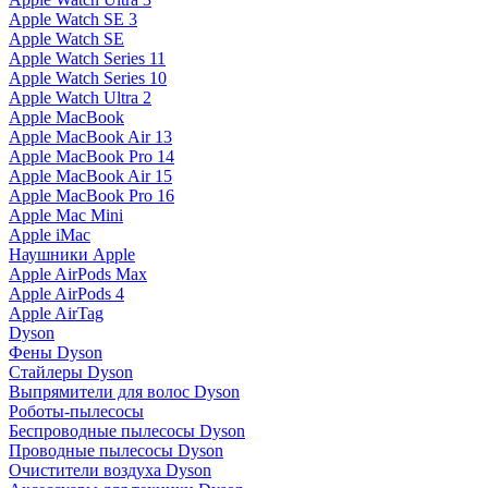
Apple Watch SE 3
Apple Watch SE
Apple Watch Series 11
Apple Watch Series 10
Apple Watch Ultra 2
Apple MacBook
Apple MacBook Air 13
Apple MacBook Pro 14
Apple MacBook Air 15
Apple MacBook Pro 16
Apple Mac Mini
Apple iMac
Наушники Apple
Apple AirPods Max
Apple AirPods 4
Apple AirTag
Dyson
Фены Dyson
Стайлеры Dyson
Выпрямители для волос Dyson
Роботы-пылесосы
Беспроводные пылесосы Dyson
Проводные пылесосы Dyson
Очистители воздуха Dyson