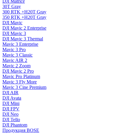
DJI Matrice
30T Gray
300 RTK +H20T Gray
350 RTK +H20T Gray
DJI Mavic
DJI Mavic 2 Enterprise
DJI Mavic 3
DJI Mavic 3 Thermal
Mavic 3 Enterprise
Mavic 3 Pro
Mavic 3 Сlassic
Mavic AIR 2
Mavic 2 Zoom
DJI Mavic 2 Pro
Mavic Pro Platinum
Mavic 3 Fly More
Mavic 3 Cine Premium
DJI AIR
DJI Avata
DJI Mini
DJI FPV
DJI Neo
DJI Tello
DJI Phantom
Продукция BOSE