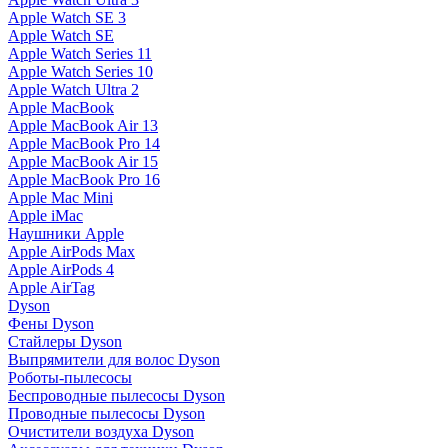
Apple Watch SE 3
Apple Watch SE
Apple Watch Series 11
Apple Watch Series 10
Apple Watch Ultra 2
Apple MacBook
Apple MacBook Air 13
Apple MacBook Pro 14
Apple MacBook Air 15
Apple MacBook Pro 16
Apple Mac Mini
Apple iMac
Наушники Apple
Apple AirPods Max
Apple AirPods 4
Apple AirTag
Dyson
Фены Dyson
Стайлеры Dyson
Выпрямители для волос Dyson
Роботы-пылесосы
Беспроводные пылесосы Dyson
Проводные пылесосы Dyson
Очистители воздуха Dyson