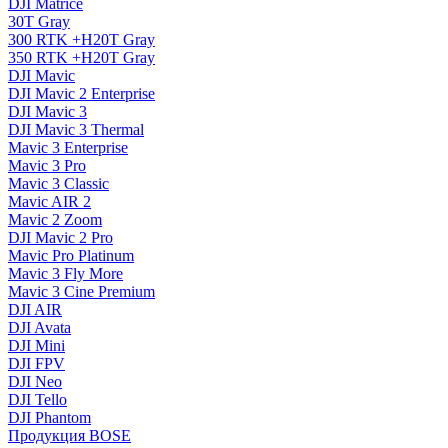
DJI Matrice
30T Gray
300 RTK +H20T Gray
350 RTK +H20T Gray
DJI Mavic
DJI Mavic 2 Enterprise
DJI Mavic 3
DJI Mavic 3 Thermal
Mavic 3 Enterprise
Mavic 3 Pro
Mavic 3 Сlassic
Mavic AIR 2
Mavic 2 Zoom
DJI Mavic 2 Pro
Mavic Pro Platinum
Mavic 3 Fly More
Mavic 3 Cine Premium
DJI AIR
DJI Avata
DJI Mini
DJI FPV
DJI Neo
DJI Tello
DJI Phantom
Продукция BOSE