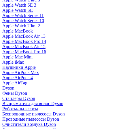
Apple Watch SE 3
Apple Watch SE
Apple Watch Series 11
Apple Watch Series 10
Apple Watch Ultra 2
Apple MacBook
Apple MacBook Air 13
Apple MacBook Pro 14
Apple MacBook Air 15
Apple MacBook Pro 16
Apple Mac Mini
Apple iMac
Наушники Apple
Apple AirPods Max
Apple AirPods 4
Apple AirTag
Dyson
Фены Dyson
Стайлеры Dyson
Выпрямители для волос Dyson
Роботы-пылесосы
Беспроводные пылесосы Dyson
Проводные пылесосы Dyson
Очистители воздуха Dyson