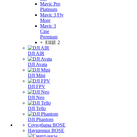
Mavic Pro
Platinum
Mavic 3 Fly
More
Mavic 3
Cine
Premium
+ ЕЩЕ 2
DJI AIR
DJI Avata
DJI Mini
DJI FPV
DJI Neo
DJI Tello
DJI Phantom
Соундбары BOSE
Наушники BOSE