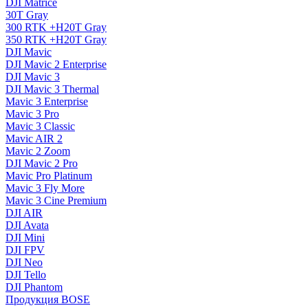
DJI Matrice
30T Gray
300 RTK +H20T Gray
350 RTK +H20T Gray
DJI Mavic
DJI Mavic 2 Enterprise
DJI Mavic 3
DJI Mavic 3 Thermal
Mavic 3 Enterprise
Mavic 3 Pro
Mavic 3 Сlassic
Mavic AIR 2
Mavic 2 Zoom
DJI Mavic 2 Pro
Mavic Pro Platinum
Mavic 3 Fly More
Mavic 3 Cine Premium
DJI AIR
DJI Avata
DJI Mini
DJI FPV
DJI Neo
DJI Tello
DJI Phantom
Продукция BOSE