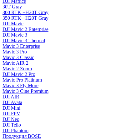
DJI Matrice
30T Gray
300 RTK +H20T Gray
350 RTK +H20T Gray
DJI Mavic
DJI Mavic 2 Enterprise
DJI Mavic 3
DJI Mavic 3 Thermal
Mavic 3 Enterprise
Mavic 3 Pro
Mavic 3 Сlassic
Mavic AIR 2
Mavic 2 Zoom
DJI Mavic 2 Pro
Mavic Pro Platinum
Mavic 3 Fly More
Mavic 3 Cine Premium
DJI AIR
DJI Avata
DJI Mini
DJI FPV
DJI Neo
DJI Tello
DJI Phantom
Продукция BOSE