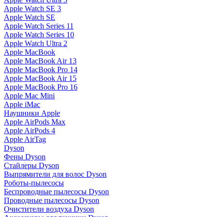
Apple Watch SE 3
Apple Watch SE
Apple Watch Series 11
Apple Watch Series 10
Apple Watch Ultra 2
Apple MacBook
Apple MacBook Air 13
Apple MacBook Pro 14
Apple MacBook Air 15
Apple MacBook Pro 16
Apple Mac Mini
Apple iMac
Наушники Apple
Apple AirPods Max
Apple AirPods 4
Apple AirTag
Dyson
Фены Dyson
Стайлеры Dyson
Выпрямители для волос Dyson
Роботы-пылесосы
Беспроводные пылесосы Dyson
Проводные пылесосы Dyson
Очистители воздуха Dyson