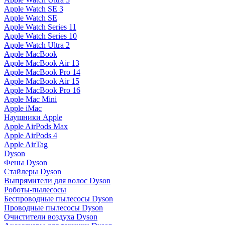
Apple Watch SE 3
Apple Watch SE
Apple Watch Series 11
Apple Watch Series 10
Apple Watch Ultra 2
Apple MacBook
Apple MacBook Air 13
Apple MacBook Pro 14
Apple MacBook Air 15
Apple MacBook Pro 16
Apple Mac Mini
Apple iMac
Наушники Apple
Apple AirPods Max
Apple AirPods 4
Apple AirTag
Dyson
Фены Dyson
Стайлеры Dyson
Выпрямители для волос Dyson
Роботы-пылесосы
Беспроводные пылесосы Dyson
Проводные пылесосы Dyson
Очистители воздуха Dyson