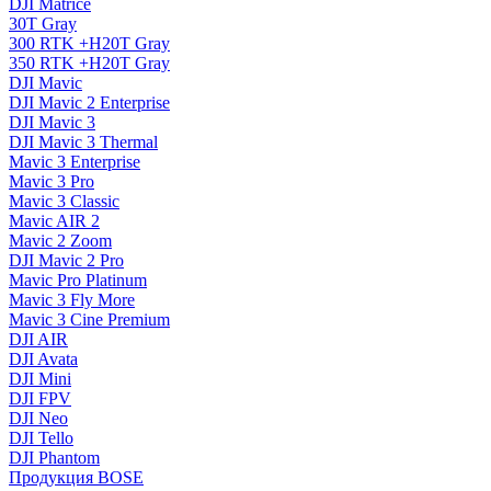
DJI Matrice
30T Gray
300 RTK +H20T Gray
350 RTK +H20T Gray
DJI Mavic
DJI Mavic 2 Enterprise
DJI Mavic 3
DJI Mavic 3 Thermal
Mavic 3 Enterprise
Mavic 3 Pro
Mavic 3 Сlassic
Mavic AIR 2
Mavic 2 Zoom
DJI Mavic 2 Pro
Mavic Pro Platinum
Mavic 3 Fly More
Mavic 3 Cine Premium
DJI AIR
DJI Avata
DJI Mini
DJI FPV
DJI Neo
DJI Tello
DJI Phantom
Продукция BOSE