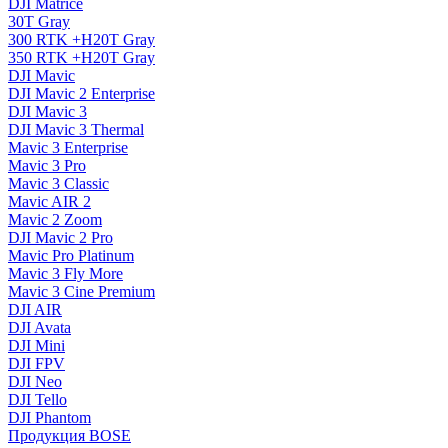
DJI Matrice
30T Gray
300 RTK +H20T Gray
350 RTK +H20T Gray
DJI Mavic
DJI Mavic 2 Enterprise
DJI Mavic 3
DJI Mavic 3 Thermal
Mavic 3 Enterprise
Mavic 3 Pro
Mavic 3 Сlassic
Mavic AIR 2
Mavic 2 Zoom
DJI Mavic 2 Pro
Mavic Pro Platinum
Mavic 3 Fly More
Mavic 3 Cine Premium
DJI AIR
DJI Avata
DJI Mini
DJI FPV
DJI Neo
DJI Tello
DJI Phantom
Продукция BOSE