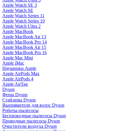
Apple Watch SE 3
Apple Watch SE
Apple Watch Series 11
Apple Watch Series 10
Apple Watch Ultra 2
Apple MacBook
Apple MacBook Air 13
Apple MacBook Pro 14
Apple MacBook Air 15
Apple MacBook Pro 16
Apple Mac Mini
Apple iMac
Наушники Apple
Apple AirPods Max
Apple AirPods 4
Apple AirTag
Dyson
Фены Dyson
Стайлеры Dyson
Выпрямители для волос Dyson
Роботы-пылесосы
Беспроводные пылесосы Dyson
Проводные пылесосы Dyson
Очистители воздуха Dyson