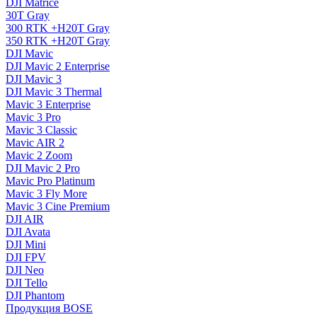
DJI Matrice
30T Gray
300 RTK +H20T Gray
350 RTK +H20T Gray
DJI Mavic
DJI Mavic 2 Enterprise
DJI Mavic 3
DJI Mavic 3 Thermal
Mavic 3 Enterprise
Mavic 3 Pro
Mavic 3 Сlassic
Mavic AIR 2
Mavic 2 Zoom
DJI Mavic 2 Pro
Mavic Pro Platinum
Mavic 3 Fly More
Mavic 3 Cine Premium
DJI AIR
DJI Avata
DJI Mini
DJI FPV
DJI Neo
DJI Tello
DJI Phantom
Продукция BOSE