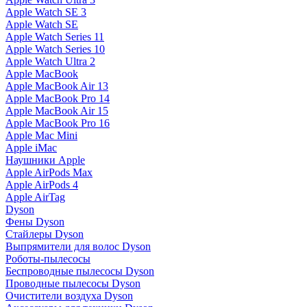
Apple Watch SE 3
Apple Watch SE
Apple Watch Series 11
Apple Watch Series 10
Apple Watch Ultra 2
Apple MacBook
Apple MacBook Air 13
Apple MacBook Pro 14
Apple MacBook Air 15
Apple MacBook Pro 16
Apple Mac Mini
Apple iMac
Наушники Apple
Apple AirPods Max
Apple AirPods 4
Apple AirTag
Dyson
Фены Dyson
Стайлеры Dyson
Выпрямители для волос Dyson
Роботы-пылесосы
Беспроводные пылесосы Dyson
Проводные пылесосы Dyson
Очистители воздуха Dyson