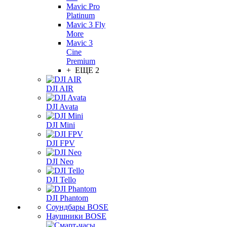
Mavic Pro
Platinum
Mavic 3 Fly
More
Mavic 3
Cine
Premium
+ ЕЩЕ 2
DJI AIR
DJI Avata
DJI Mini
DJI FPV
DJI Neo
DJI Tello
DJI Phantom
Соундбары BOSE
Наушники BOSE