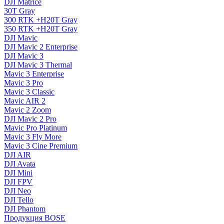
DJI Matrice
30T Gray
300 RTK +H20T Gray
350 RTK +H20T Gray
DJI Mavic
DJI Mavic 2 Enterprise
DJI Mavic 3
DJI Mavic 3 Thermal
Mavic 3 Enterprise
Mavic 3 Pro
Mavic 3 Сlassic
Mavic AIR 2
Mavic 2 Zoom
DJI Mavic 2 Pro
Mavic Pro Platinum
Mavic 3 Fly More
Mavic 3 Cine Premium
DJI AIR
DJI Avata
DJI Mini
DJI FPV
DJI Neo
DJI Tello
DJI Phantom
Продукция BOSE