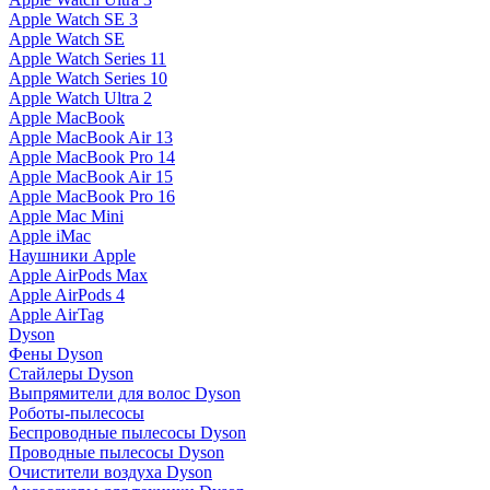
Apple Watch SE 3
Apple Watch SE
Apple Watch Series 11
Apple Watch Series 10
Apple Watch Ultra 2
Apple MacBook
Apple MacBook Air 13
Apple MacBook Pro 14
Apple MacBook Air 15
Apple MacBook Pro 16
Apple Mac Mini
Apple iMac
Наушники Apple
Apple AirPods Max
Apple AirPods 4
Apple AirTag
Dyson
Фены Dyson
Стайлеры Dyson
Выпрямители для волос Dyson
Роботы-пылесосы
Беспроводные пылесосы Dyson
Проводные пылесосы Dyson
Очистители воздуха Dyson