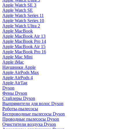
Apple Watch SE 3
Apple Watch SE
Apple Watch Series 11
Apple Watch Series 10
Apple Watch Ultra 2
Apple MacBook
Apple MacBook Air 13
Apple MacBook Pro 14
Apple MacBook Air 15
Apple MacBook Pro 16
Apple Mac Mini
Apple iMac
Наушники Apple
Apple AirPods Max
Apple AirPods 4
Apple AirTag
Dyson
Фены Dyson
Стайлеры Dyson
Выпрямители для волос Dyson
Роботы-пылесосы
Беспроводные пылесосы Dyson
Проводные пылесосы Dyson
Очистители воздуха Dyson