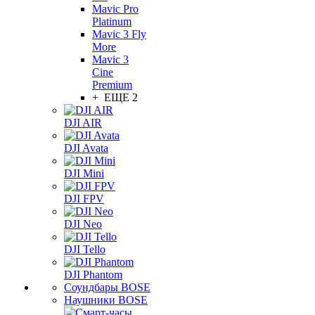
Mavic Pro
Platinum
Mavic 3 Fly
More
Mavic 3
Cine
Premium
+ ЕЩЕ 2
DJI AIR
DJI Avata
DJI Mini
DJI FPV
DJI Neo
DJI Tello
DJI Phantom
Соундбары BOSE
Наушники BOSE