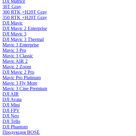
DJI Matrice
30T Gray
300 RTK +H20T Gray
350 RTK +H20T Gray
DJI Mavic
DJI Mavic 2 Enterprise
DJI Mavic 3
DJI Mavic 3 Thermal
Mavic 3 Enterprise
Mavic 3 Pro
Mavic 3 Сlassic
Mavic AIR 2
Mavic 2 Zoom
DJI Mavic 2 Pro
Mavic Pro Platinum
Mavic 3 Fly More
Mavic 3 Cine Premium
DJI AIR
DJI Avata
DJI Mini
DJI FPV
DJI Neo
DJI Tello
DJI Phantom
Продукция BOSE