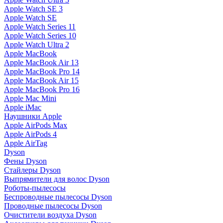
Apple Watch SE 3
Apple Watch SE
Apple Watch Series 11
Apple Watch Series 10
Apple Watch Ultra 2
Apple MacBook
Apple MacBook Air 13
Apple MacBook Pro 14
Apple MacBook Air 15
Apple MacBook Pro 16
Apple Mac Mini
Apple iMac
Наушники Apple
Apple AirPods Max
Apple AirPods 4
Apple AirTag
Dyson
Фены Dyson
Стайлеры Dyson
Выпрямители для волос Dyson
Роботы-пылесосы
Беспроводные пылесосы Dyson
Проводные пылесосы Dyson
Очистители воздуха Dyson