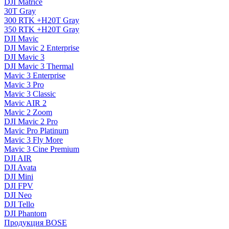
DJI Matrice
30T Gray
300 RTK +H20T Gray
350 RTK +H20T Gray
DJI Mavic
DJI Mavic 2 Enterprise
DJI Mavic 3
DJI Mavic 3 Thermal
Mavic 3 Enterprise
Mavic 3 Pro
Mavic 3 Сlassic
Mavic AIR 2
Mavic 2 Zoom
DJI Mavic 2 Pro
Mavic Pro Platinum
Mavic 3 Fly More
Mavic 3 Cine Premium
DJI AIR
DJI Avata
DJI Mini
DJI FPV
DJI Neo
DJI Tello
DJI Phantom
Продукция BOSE