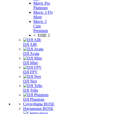
Mavic Pro
Platinum
Mavic 3 Fly
More
Mavic 3
Cine
Premium
+ ЕЩЕ 2
DJI AIR
DJI Avata
DJI Mini
DJI FPV
DJI Neo
DJI Tello
DJI Phantom
Соундбары BOSE
Наушники BOSE