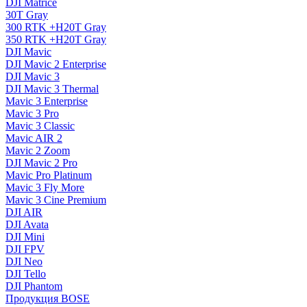
DJI Matrice
30T Gray
300 RTK +H20T Gray
350 RTK +H20T Gray
DJI Mavic
DJI Mavic 2 Enterprise
DJI Mavic 3
DJI Mavic 3 Thermal
Mavic 3 Enterprise
Mavic 3 Pro
Mavic 3 Сlassic
Mavic AIR 2
Mavic 2 Zoom
DJI Mavic 2 Pro
Mavic Pro Platinum
Mavic 3 Fly More
Mavic 3 Cine Premium
DJI AIR
DJI Avata
DJI Mini
DJI FPV
DJI Neo
DJI Tello
DJI Phantom
Продукция BOSE