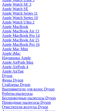
Apple Watch SE 3
Apple Watch SE
Apple Watch Series 11
Apple Watch Series 10
Apple Watch Ultra 2
Apple MacBook
Apple MacBook Air 13
Apple MacBook Pro 14
Apple MacBook Air 15
Apple MacBook Pro 16
Apple Mac Mini
Apple iMac
Наушники Apple
Apple AirPods Max
Apple AirPods 4
Apple AirTag
Dyson
Фены Dyson
Стайлеры Dyson
Выпрямители для волос Dyson
Роботы-пылесосы
Беспроводные пылесосы Dyson
Проводные пылесосы Dyson
Очистители воздуха Dyson