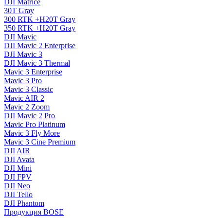
DJI Matrice
30T Gray
300 RTK +H20T Gray
350 RTK +H20T Gray
DJI Mavic
DJI Mavic 2 Enterprise
DJI Mavic 3
DJI Mavic 3 Thermal
Mavic 3 Enterprise
Mavic 3 Pro
Mavic 3 Сlassic
Mavic AIR 2
Mavic 2 Zoom
DJI Mavic 2 Pro
Mavic Pro Platinum
Mavic 3 Fly More
Mavic 3 Cine Premium
DJI AIR
DJI Avata
DJI Mini
DJI FPV
DJI Neo
DJI Tello
DJI Phantom
Продукция BOSE