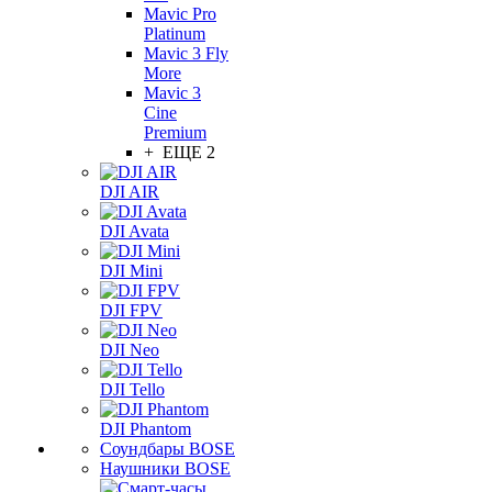
Mavic Pro
Platinum
Mavic 3 Fly
More
Mavic 3
Cine
Premium
+ ЕЩЕ 2
DJI AIR
DJI Avata
DJI Mini
DJI FPV
DJI Neo
DJI Tello
DJI Phantom
Соундбары BOSE
Наушники BOSE