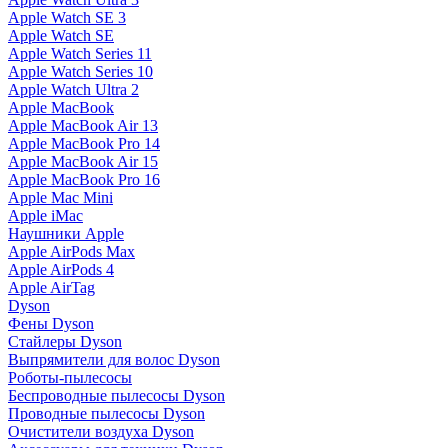
Apple Watch SE 3
Apple Watch SE
Apple Watch Series 11
Apple Watch Series 10
Apple Watch Ultra 2
Apple MacBook
Apple MacBook Air 13
Apple MacBook Pro 14
Apple MacBook Air 15
Apple MacBook Pro 16
Apple Mac Mini
Apple iMac
Наушники Apple
Apple AirPods Max
Apple AirPods 4
Apple AirTag
Dyson
Фены Dyson
Стайлеры Dyson
Выпрямители для волос Dyson
Роботы-пылесосы
Беспроводные пылесосы Dyson
Проводные пылесосы Dyson
Очистители воздуха Dyson