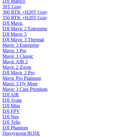
DJI Matrice
30T Gray
300 RTK +H20T Gray
350 RTK +H20T Gray
DJI Mavic
DJI Mavic 2 Enterprise
DJI Mavic 3
DJI Mavic 3 Thermal
Mavic 3 Enterprise
Mavic 3 Pro
Mavic 3 Сlassic
Mavic AIR 2
Mavic 2 Zoom
DJI Mavic 2 Pro
Mavic Pro Platinum
Mavic 3 Fly More
Mavic 3 Cine Premium
DJI AIR
DJI Avata
DJI Mini
DJI FPV
DJI Neo
DJI Tello
DJI Phantom
Продукция BOSE