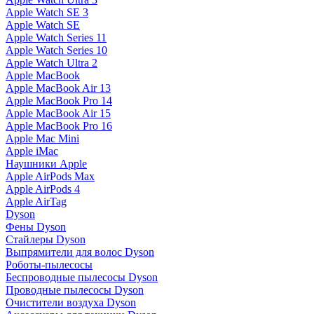
Apple Watch SE 3
Apple Watch SE
Apple Watch Series 11
Apple Watch Series 10
Apple Watch Ultra 2
Apple MacBook
Apple MacBook Air 13
Apple MacBook Pro 14
Apple MacBook Air 15
Apple MacBook Pro 16
Apple Mac Mini
Apple iMac
Наушники Apple
Apple AirPods Max
Apple AirPods 4
Apple AirTag
Dyson
Фены Dyson
Стайлеры Dyson
Выпрямители для волос Dyson
Роботы-пылесосы
Беспроводные пылесосы Dyson
Проводные пылесосы Dyson
Очистители воздуха Dyson