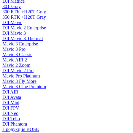
DJI Matrice
30T Gray
300 RTK +H20T Gray
350 RTK +H20T Gray
DJI Mavic
DJI Mavic 2 Enterprise
DJI Mavic 3
DJI Mavic 3 Thermal
Mavic 3 Enterprise
Mavic 3 Pro
Mavic 3 Сlassic
Mavic AIR 2
Mavic 2 Zoom
DJI Mavic 2 Pro
Mavic Pro Platinum
Mavic 3 Fly More
Mavic 3 Cine Premium
DJI AIR
DJI Avata
DJI Mini
DJI FPV
DJI Neo
DJI Tello
DJI Phantom
Продукция BOSE