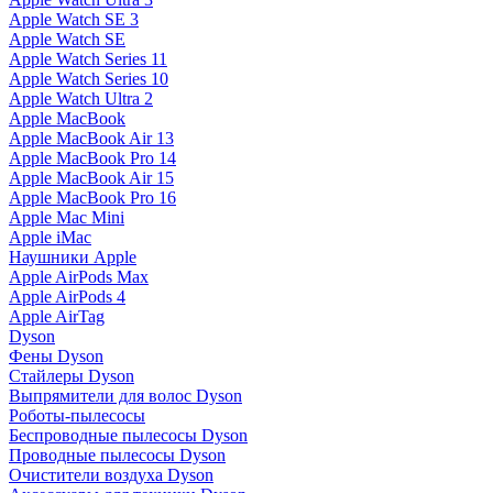
Apple Watch SE 3
Apple Watch SE
Apple Watch Series 11
Apple Watch Series 10
Apple Watch Ultra 2
Apple MacBook
Apple MacBook Air 13
Apple MacBook Pro 14
Apple MacBook Air 15
Apple MacBook Pro 16
Apple Mac Mini
Apple iMac
Наушники Apple
Apple AirPods Max
Apple AirPods 4
Apple AirTag
Dyson
Фены Dyson
Стайлеры Dyson
Выпрямители для волос Dyson
Роботы-пылесосы
Беспроводные пылесосы Dyson
Проводные пылесосы Dyson
Очистители воздуха Dyson