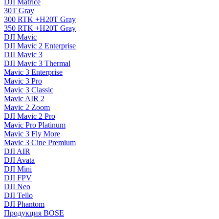
DJI Matrice
30T Gray
300 RTK +H20T Gray
350 RTK +H20T Gray
DJI Mavic
DJI Mavic 2 Enterprise
DJI Mavic 3
DJI Mavic 3 Thermal
Mavic 3 Enterprise
Mavic 3 Pro
Mavic 3 Сlassic
Mavic AIR 2
Mavic 2 Zoom
DJI Mavic 2 Pro
Mavic Pro Platinum
Mavic 3 Fly More
Mavic 3 Cine Premium
DJI AIR
DJI Avata
DJI Mini
DJI FPV
DJI Neo
DJI Tello
DJI Phantom
Продукция BOSE