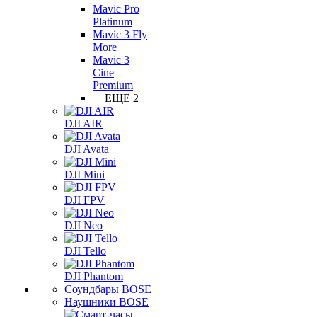
Mavic Pro
Platinum
Mavic 3 Fly
More
Mavic 3
Cine
Premium
+ ЕЩЕ 2
DJI AIR
DJI Avata
DJI Mini
DJI FPV
DJI Neo
DJI Tello
DJI Phantom
Соундбары BOSE
Наушники BOSE