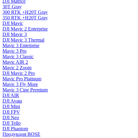
DJI Matrice
30T Gray
300 RTK +H20T Gray
350 RTK +H20T Gray
DJI Mavic
DJI Mavic 2 Enterprise
DJI Mavic 3
DJI Mavic 3 Thermal
Mavic 3 Enterprise
Mavic 3 Pro
Mavic 3 Сlassic
Mavic AIR 2
Mavic 2 Zoom
DJI Mavic 2 Pro
Mavic Pro Platinum
Mavic 3 Fly More
Mavic 3 Cine Premium
DJI AIR
DJI Avata
DJI Mini
DJI FPV
DJI Neo
DJI Tello
DJI Phantom
Продукция BOSE