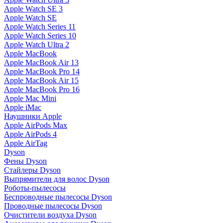
Apple Watch SE 3
Apple Watch SE
Apple Watch Series 11
Apple Watch Series 10
Apple Watch Ultra 2
Apple MacBook
Apple MacBook Air 13
Apple MacBook Pro 14
Apple MacBook Air 15
Apple MacBook Pro 16
Apple Mac Mini
Apple iMac
Наушники Apple
Apple AirPods Max
Apple AirPods 4
Apple AirTag
Dyson
Фены Dyson
Стайлеры Dyson
Выпрямители для волос Dyson
Роботы-пылесосы
Беспроводные пылесосы Dyson
Проводные пылесосы Dyson
Очистители воздуха Dyson