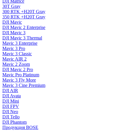
DJI Matrice
30T Gray
300 RTK +H20T Gray
350 RTK +H20T Gray
DJI Mavic
DJI Mavic 2 Enterprise
DJI Mavic 3
DJI Mavic 3 Thermal
Mavic 3 Enterprise
Mavic 3 Pro
Mavic 3 Сlassic
Mavic AIR 2
Mavic 2 Zoom
DJI Mavic 2 Pro
Mavic Pro Platinum
Mavic 3 Fly More
Mavic 3 Cine Premium
DJI AIR
DJI Avata
DJI Mini
DJI FPV
DJI Neo
DJI Tello
DJI Phantom
Продукция BOSE