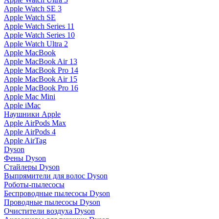
Apple Watch SE 3
Apple Watch SE
Apple Watch Series 11
Apple Watch Series 10
Apple Watch Ultra 2
Apple MacBook
Apple MacBook Air 13
Apple MacBook Pro 14
Apple MacBook Air 15
Apple MacBook Pro 16
Apple Mac Mini
Apple iMac
Наушники Apple
Apple AirPods Max
Apple AirPods 4
Apple AirTag
Dyson
Фены Dyson
Стайлеры Dyson
Выпрямители для волос Dyson
Роботы-пылесосы
Беспроводные пылесосы Dyson
Проводные пылесосы Dyson
Очистители воздуха Dyson