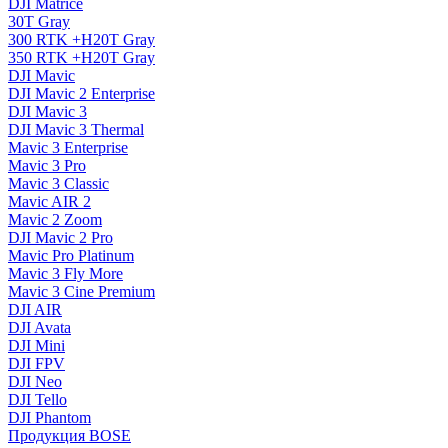
DJI Matrice
30T Gray
300 RTK +H20T Gray
350 RTK +H20T Gray
DJI Mavic
DJI Mavic 2 Enterprise
DJI Mavic 3
DJI Mavic 3 Thermal
Mavic 3 Enterprise
Mavic 3 Pro
Mavic 3 Сlassic
Mavic AIR 2
Mavic 2 Zoom
DJI Mavic 2 Pro
Mavic Pro Platinum
Mavic 3 Fly More
Mavic 3 Cine Premium
DJI AIR
DJI Avata
DJI Mini
DJI FPV
DJI Neo
DJI Tello
DJI Phantom
Продукция BOSE