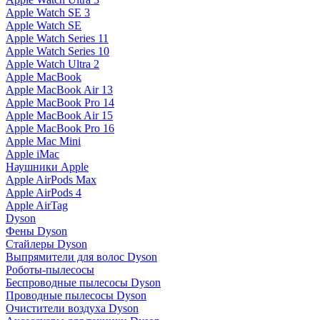
Apple Watch SE 3
Apple Watch SE
Apple Watch Series 11
Apple Watch Series 10
Apple Watch Ultra 2
Apple MacBook
Apple MacBook Air 13
Apple MacBook Pro 14
Apple MacBook Air 15
Apple MacBook Pro 16
Apple Mac Mini
Apple iMac
Наушники Apple
Apple AirPods Max
Apple AirPods 4
Apple AirTag
Dyson
Фены Dyson
Стайлеры Dyson
Выпрямители для волос Dyson
Роботы-пылесосы
Беспроводные пылесосы Dyson
Проводные пылесосы Dyson
Очистители воздуха Dyson