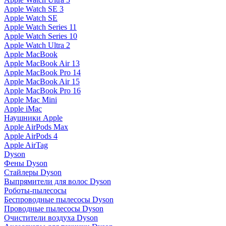
Apple Watch SE 3
Apple Watch SE
Apple Watch Series 11
Apple Watch Series 10
Apple Watch Ultra 2
Apple MacBook
Apple MacBook Air 13
Apple MacBook Pro 14
Apple MacBook Air 15
Apple MacBook Pro 16
Apple Mac Mini
Apple iMac
Наушники Apple
Apple AirPods Max
Apple AirPods 4
Apple AirTag
Dyson
Фены Dyson
Стайлеры Dyson
Выпрямители для волос Dyson
Роботы-пылесосы
Беспроводные пылесосы Dyson
Проводные пылесосы Dyson
Очистители воздуха Dyson