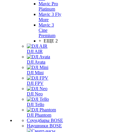
Mavic Pro
Platinum
Mavic 3 Fly
More
Mavic 3
Cine
Premium
+ ЕЩЕ 2
DJI AIR
DJI Avata
DJI Mini
DJI FPV
DJI Neo
DJI Tello
DJI Phantom
Соундбары BOSE
Наушники BOSE