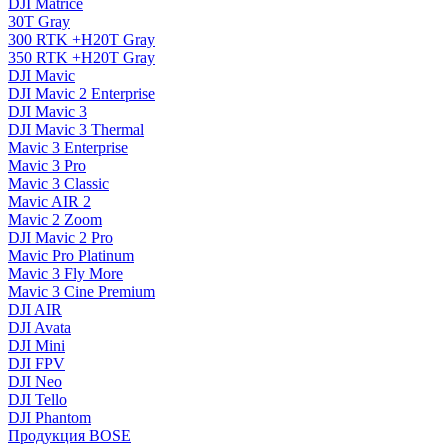
DJI Matrice
30T Gray
300 RTK +H20T Gray
350 RTK +H20T Gray
DJI Mavic
DJI Mavic 2 Enterprise
DJI Mavic 3
DJI Mavic 3 Thermal
Mavic 3 Enterprise
Mavic 3 Pro
Mavic 3 Сlassic
Mavic AIR 2
Mavic 2 Zoom
DJI Mavic 2 Pro
Mavic Pro Platinum
Mavic 3 Fly More
Mavic 3 Cine Premium
DJI AIR
DJI Avata
DJI Mini
DJI FPV
DJI Neo
DJI Tello
DJI Phantom
Продукция BOSE