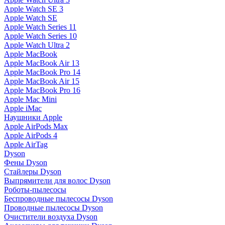
Apple Watch SE 3
Apple Watch SE
Apple Watch Series 11
Apple Watch Series 10
Apple Watch Ultra 2
Apple MacBook
Apple MacBook Air 13
Apple MacBook Pro 14
Apple MacBook Air 15
Apple MacBook Pro 16
Apple Mac Mini
Apple iMac
Наушники Apple
Apple AirPods Max
Apple AirPods 4
Apple AirTag
Dyson
Фены Dyson
Стайлеры Dyson
Выпрямители для волос Dyson
Роботы-пылесосы
Беспроводные пылесосы Dyson
Проводные пылесосы Dyson
Очистители воздуха Dyson