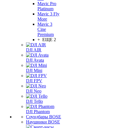
Mavic Pro
Platinum
Mavic 3 Fly
More
Mavic 3
Cine
Premium
+ ЕЩЕ 2
DJI AIR
DJI Avata
DJI Mini
DJI FPV
DJI Neo
DJI Tello
DJI Phantom
Соундбары BOSE
Наушники BOSE