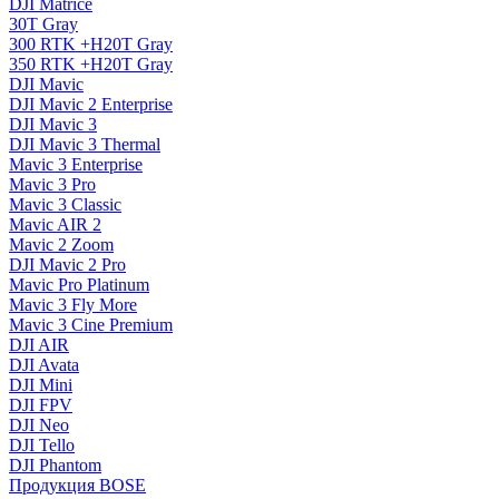
DJI Matrice
30T Gray
300 RTK +H20T Gray
350 RTK +H20T Gray
DJI Mavic
DJI Mavic 2 Enterprise
DJI Mavic 3
DJI Mavic 3 Thermal
Mavic 3 Enterprise
Mavic 3 Pro
Mavic 3 Сlassic
Mavic AIR 2
Mavic 2 Zoom
DJI Mavic 2 Pro
Mavic Pro Platinum
Mavic 3 Fly More
Mavic 3 Cine Premium
DJI AIR
DJI Avata
DJI Mini
DJI FPV
DJI Neo
DJI Tello
DJI Phantom
Продукция BOSE