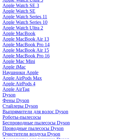
Apple Watch SE 3
Apple Watch SE
Apple Watch Series 11
Apple Watch Series 10
Apple Watch Ultra 2
Apple MacBook
Apple MacBook Air 13
Apple MacBook Pro 14
Apple MacBook Air 15
Apple MacBook Pro 16
Apple Mac Mini
Apple iMac
Наушники Apple
Apple AirPods Max
Apple AirPods 4
Apple AirTag
Dyson
Фены Dyson
Стайлеры Dyson
Выпрямители для волос Dyson
Роботы-пылесосы
Беспроводные пылесосы Dyson
Проводные пылесосы Dyson
Очистители воздуха Dyson