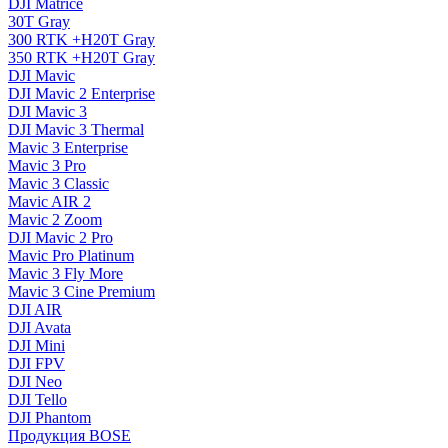
DJI Matrice
30T Gray
300 RTK +H20T Gray
350 RTK +H20T Gray
DJI Mavic
DJI Mavic 2 Enterprise
DJI Mavic 3
DJI Mavic 3 Thermal
Mavic 3 Enterprise
Mavic 3 Pro
Mavic 3 Сlassic
Mavic AIR 2
Mavic 2 Zoom
DJI Mavic 2 Pro
Mavic Pro Platinum
Mavic 3 Fly More
Mavic 3 Cine Premium
DJI AIR
DJI Avata
DJI Mini
DJI FPV
DJI Neo
DJI Tello
DJI Phantom
Продукция BOSE