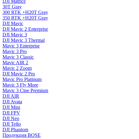
DJI Matrice
30T Gray
300 RTK +H20T Gray
350 RTK +H20T Gray
DJI Mavic
DJI Mavic 2 Enterprise
DJI Mavic 3
DJI Mavic 3 Thermal
Mavic 3 Enterprise
Mavic 3 Pro
Mavic 3 Сlassic
Mavic AIR 2
Mavic 2 Zoom
DJI Mavic 2 Pro
Mavic Pro Platinum
Mavic 3 Fly More
Mavic 3 Cine Premium
DJI AIR
DJI Avata
DJI Mini
DJI FPV
DJI Neo
DJI Tello
DJI Phantom
Продукция BOSE