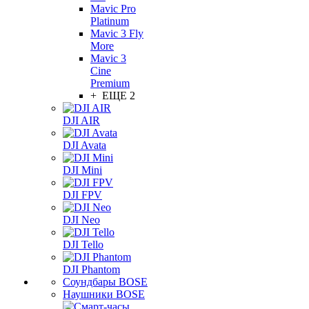
Mavic Pro
Platinum
Mavic 3 Fly
More
Mavic 3
Cine
Premium
+ ЕЩЕ 2
DJI AIR
DJI Avata
DJI Mini
DJI FPV
DJI Neo
DJI Tello
DJI Phantom
Соундбары BOSE
Наушники BOSE