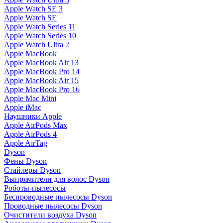
Apple Watch SE 3
Apple Watch SE
Apple Watch Series 11
Apple Watch Series 10
Apple Watch Ultra 2
Apple MacBook
Apple MacBook Air 13
Apple MacBook Pro 14
Apple MacBook Air 15
Apple MacBook Pro 16
Apple Mac Mini
Apple iMac
Наушники Apple
Apple AirPods Max
Apple AirPods 4
Apple AirTag
Dyson
Фены Dyson
Стайлеры Dyson
Выпрямители для волос Dyson
Роботы-пылесосы
Беспроводные пылесосы Dyson
Проводные пылесосы Dyson
Очистители воздуха Dyson