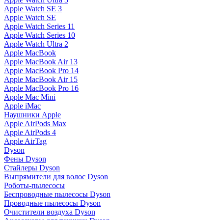
Apple Watch SE 3
Apple Watch SE
Apple Watch Series 11
Apple Watch Series 10
Apple Watch Ultra 2
Apple MacBook
Apple MacBook Air 13
Apple MacBook Pro 14
Apple MacBook Air 15
Apple MacBook Pro 16
Apple Mac Mini
Apple iMac
Наушники Apple
Apple AirPods Max
Apple AirPods 4
Apple AirTag
Dyson
Фены Dyson
Стайлеры Dyson
Выпрямители для волос Dyson
Роботы-пылесосы
Беспроводные пылесосы Dyson
Проводные пылесосы Dyson
Очистители воздуха Dyson