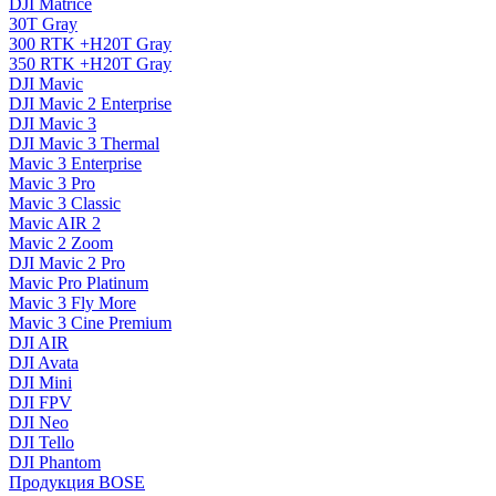
DJI Matrice
30T Gray
300 RTK +H20T Gray
350 RTK +H20T Gray
DJI Mavic
DJI Mavic 2 Enterprise
DJI Mavic 3
DJI Mavic 3 Thermal
Mavic 3 Enterprise
Mavic 3 Pro
Mavic 3 Сlassic
Mavic AIR 2
Mavic 2 Zoom
DJI Mavic 2 Pro
Mavic Pro Platinum
Mavic 3 Fly More
Mavic 3 Cine Premium
DJI AIR
DJI Avata
DJI Mini
DJI FPV
DJI Neo
DJI Tello
DJI Phantom
Продукция BOSE