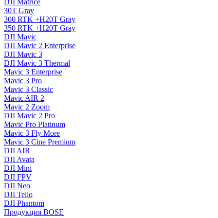
DJI Matrice
30T Gray
300 RTK +H20T Gray
350 RTK +H20T Gray
DJI Mavic
DJI Mavic 2 Enterprise
DJI Mavic 3
DJI Mavic 3 Thermal
Mavic 3 Enterprise
Mavic 3 Pro
Mavic 3 Сlassic
Mavic AIR 2
Mavic 2 Zoom
DJI Mavic 2 Pro
Mavic Pro Platinum
Mavic 3 Fly More
Mavic 3 Cine Premium
DJI AIR
DJI Avata
DJI Mini
DJI FPV
DJI Neo
DJI Tello
DJI Phantom
Продукция BOSE