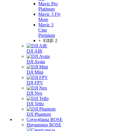
Mavic Pro
Platinum
Mavic 3 Fly
More
Mavic 3
Cine
Premium
+ ЕЩЕ 2
DJI AIR
DJI Avata
DJI Mini
DJI FPV
DJI Neo
DJI Tello
DJI Phantom
Соундбары BOSE
Наушники BOSE