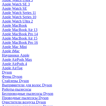
Apple Watch SE 3
Apple Watch SE
Apple Watch Series 11
Apple Watch Series 10
Apple Watch Ultra 2
Apple MacBook
Apple MacBook Air 13
Apple MacBook Pro 14
Apple MacBook Air 15
Apple MacBook Pro 16
Apple Mac Mini
Apple iMac
Наушники Apple
Apple AirPods Max
Apple AirPods 4
Apple AirTag
Dyson
Фены Dyson
Стайлеры Dyson
Выпрямители для волос Dyson
Роботы-пылесосы
Беспроводные пылесосы Dyson
Проводные пылесосы Dyson
Очистители воздуха Dyson