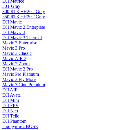
DJI Matrice
30T Gray
300 RTK +H20T Gray
350 RTK +H20T Gray
DJI Mavic
DJI Mavic 2 Enterprise
DJI Mavic 3
DJI Mavic 3 Thermal
Mavic 3 Enterprise
Mavic 3 Pro
Mavic 3 Сlassic
Mavic AIR 2
Mavic 2 Zoom
DJI Mavic 2 Pro
Mavic Pro Platinum
Mavic 3 Fly More
Mavic 3 Cine Premium
DJI AIR
DJI Avata
DJI Mini
DJI FPV
DJI Neo
DJI Tello
DJI Phantom
Продукция BOSE