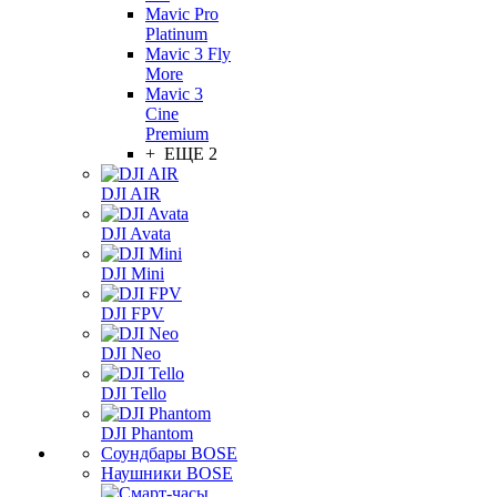
Mavic Pro
Platinum
Mavic 3 Fly
More
Mavic 3
Cine
Premium
+ ЕЩЕ 2
DJI AIR
DJI Avata
DJI Mini
DJI FPV
DJI Neo
DJI Tello
DJI Phantom
Соундбары BOSE
Наушники BOSE