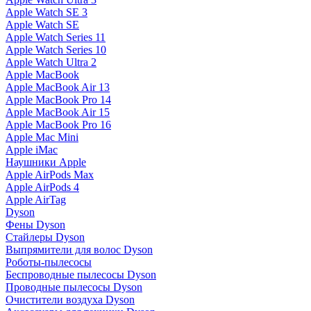
Apple Watch SE 3
Apple Watch SE
Apple Watch Series 11
Apple Watch Series 10
Apple Watch Ultra 2
Apple MacBook
Apple MacBook Air 13
Apple MacBook Pro 14
Apple MacBook Air 15
Apple MacBook Pro 16
Apple Mac Mini
Apple iMac
Наушники Apple
Apple AirPods Max
Apple AirPods 4
Apple AirTag
Dyson
Фены Dyson
Стайлеры Dyson
Выпрямители для волос Dyson
Роботы-пылесосы
Беспроводные пылесосы Dyson
Проводные пылесосы Dyson
Очистители воздуха Dyson