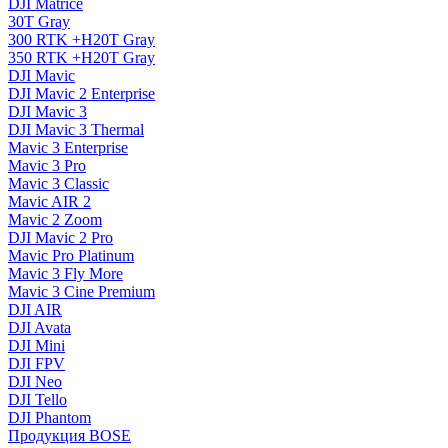
DJI Matrice
30T Gray
300 RTK +H20T Gray
350 RTK +H20T Gray
DJI Mavic
DJI Mavic 2 Enterprise
DJI Mavic 3
DJI Mavic 3 Thermal
Mavic 3 Enterprise
Mavic 3 Pro
Mavic 3 Сlassic
Mavic AIR 2
Mavic 2 Zoom
DJI Mavic 2 Pro
Mavic Pro Platinum
Mavic 3 Fly More
Mavic 3 Cine Premium
DJI AIR
DJI Avata
DJI Mini
DJI FPV
DJI Neo
DJI Tello
DJI Phantom
Продукция BOSE