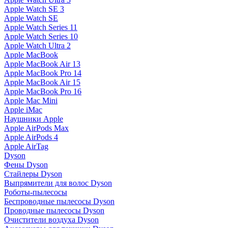
Apple Watch SE 3
Apple Watch SE
Apple Watch Series 11
Apple Watch Series 10
Apple Watch Ultra 2
Apple MacBook
Apple MacBook Air 13
Apple MacBook Pro 14
Apple MacBook Air 15
Apple MacBook Pro 16
Apple Mac Mini
Apple iMac
Наушники Apple
Apple AirPods Max
Apple AirPods 4
Apple AirTag
Dyson
Фены Dyson
Стайлеры Dyson
Выпрямители для волос Dyson
Роботы-пылесосы
Беспроводные пылесосы Dyson
Проводные пылесосы Dyson
Очистители воздуха Dyson